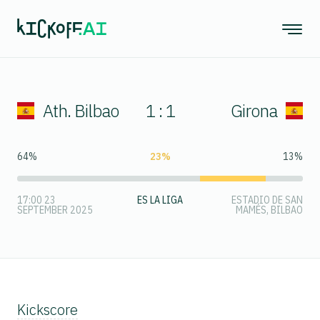
Ath. Bilbao
1 : 1
Girona
64%
23%
13%
17:00 23
ES LA LIGA
ESTADIO DE SAN
SEPTEMBER 2025
MAMÉS, BILBAO
Kickscore