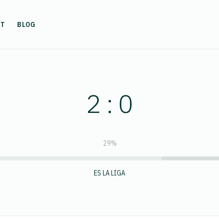
UT
BLOG
2 : 0
29%
ES LA LIGA